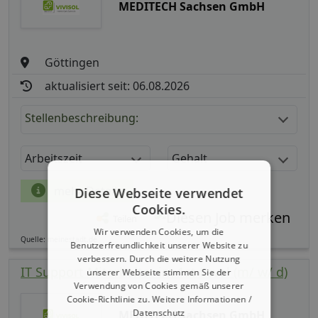
MEDITECH Sachsen GmbH
Göttingen
aktualisiert seit: 06.08.2026
Stellenbeschreibung:
Arbeitszeit
Gehalt
mehr Details
Diese Webseite verwendet
Cookies.
Teilen
Wir verwenden Cookies, um die
Quelle: meinestadt.de
Benutzerfreundlichkeit unserer Website zu
verbessern. Durch die weitere Nutzung
IT Support Mitarbeiter im 1st Level (m/ w/ d)
unserer Webseite stimmen Sie der
Verwendung von Cookies gemäß unserer
Cookie-Richtlinie zu.
Weitere Informationen /
Datenschutz
MEDITECH Sachsen GmbH