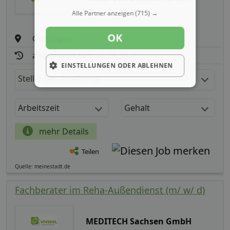
Alle Partner anzeigen
(715) →
OK
Göttingen
aktualisiert seit: 08.08.2026
EINSTELLUNGEN ODER ABLEHNEN
Stellenbeschreibung:
Arbeitszeit
Gehalt
mehr Details
Teilen
Quelle: meinestadt.de
Fachberater im Reha-Außendienst (m/ w/ d)
MEDITECH Sachsen GmbH