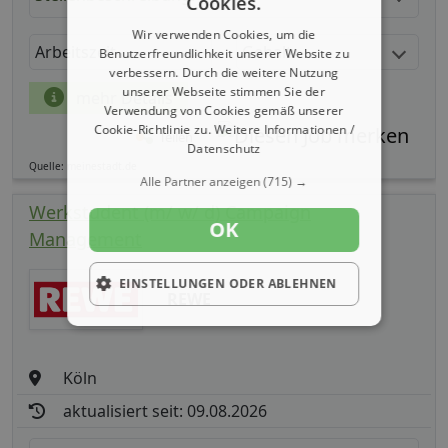
Cookies.
Wir verwenden Cookies, um die
Arbeitszeit
Gehalt
Benutzerfreundlichkeit unserer Website zu
verbessern. Durch die weitere Nutzung
unserer Webseite stimmen Sie der
mehr Details
Verwendung von Cookies gemäß unserer
Cookie-Richtlinie zu.
Weitere Informationen /
Teilen
Datenschutz
Quelle: meinestadt.de
Alle Partner anzeigen
(715) →
Werkstudent (m/ w/ d) Campaign
OK
Management
EINSTELLUNGEN ODER ABLEHNEN
REWE
Köln
aktualisiert seit: 09.08.2026