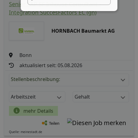
Senior SAP SF Inhouse Consultant -
Integration SuccesFactors EC (gn)
HORNBACH Baumarkt AG
Bonn
aktualisiert seit: 05.08.2026
Stellenbeschreibung:
Arbeitszeit
Gehalt
mehr Details
Teilen
Quelle: meinestadt.de