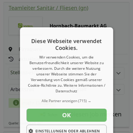
Teamleiter Sanitär / Fliesen (gn)
Hornbach-Baumarkt AG
Diese Webseite verwendet
Cookies.
Pirmasens
Wir verwenden Cookies, um die
aktualisiert seit: 07.08.2026
Benutzerfreundlichkeit unserer Website zu
verbessern. Durch die weitere Nutzung
Stellenbeschreibung:
unserer Webseite stimmen Sie der
Verwendung von Cookies gemäß unserer
Cookie-Richtlinie zu.
Weitere Informationen /
Arbeitszeit
Gehalt
Datenschutz
Alle Partner anzeigen
(715) →
mehr Details
OK
Teilen
Quelle: meinestadt.de
EINSTELLUNGEN ODER ABLEHNEN