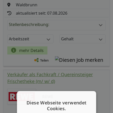
Waldbrunn
aktualisiert seit: 07.08.2026
Stellenbeschreibung:
Arbeitszeit
Gehalt
mehr Details
Teilen
Verkäufer als Fachkraft / Quereinsteiger
Frischetheke (m/ w/ d)
REWE
Diese Webseite verwendet
Cookies.