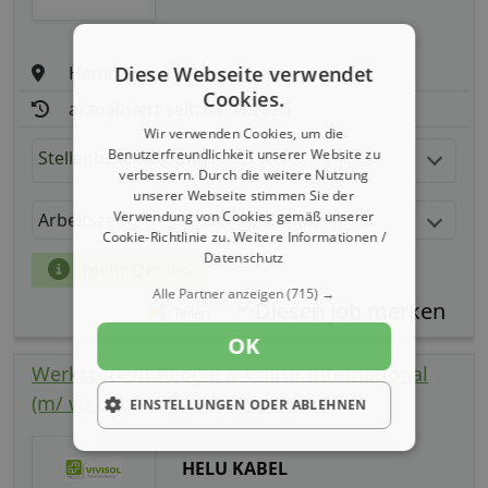
Hemmingen
Diese Webseite verwendet
Cookies.
aktualisiert seit: 08.08.2026
Wir verwenden Cookies, um die
Benutzerfreundlichkeit unserer Website zu
Stellenbeschreibung:
verbessern. Durch die weitere Nutzung
unserer Webseite stimmen Sie der
Verwendung von Cookies gemäß unserer
Arbeitszeit
Gehalt
Cookie-Richtlinie zu.
Weitere Informationen /
Datenschutz
mehr Details
Alle Partner anzeigen
(715) →
Teilen
OK
Werkstudent People & Cultur International
(m/ w/ d) bei HELU KABEL GmbH
EINSTELLUNGEN ODER ABLEHNEN
HELU KABEL