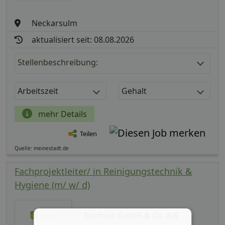
Neckarsulm
aktualisiert seit: 08.08.2026
Stellenbeschreibung:
Arbeitszeit
Gehalt
mehr Details
Teilen
Quelle: meinestadt.de
Fachprojektleiter/ in Reinigungstechnik &
Hygiene (m/ w/ d)
Dorfner GmbH & Co. KG