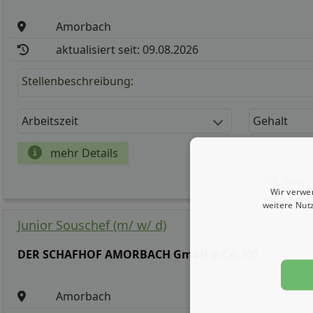
Amorbach
aktualisiert seit: 09.08.2026
Stellenbeschreibung:
Arbeitszeit
Gehalt
mehr Details
Teilen
Wir verwe
weitere Nut
Junior Souschef (m/ w/ d)
DER SCHAFHOF AMORBACH GmbH & Co. KG
Amorbach