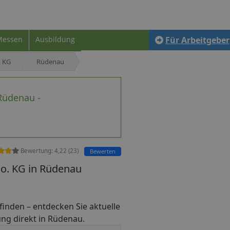
Messen
Ausbildung
Für Arbeitgeber
 KG
Rüdenau
üdenau -
Bewertung:
4,22
(
23
)
Bewerten
. KG in Rüdenau
b finden – entdecken Sie aktuelle
ung direkt in Rüdenau.