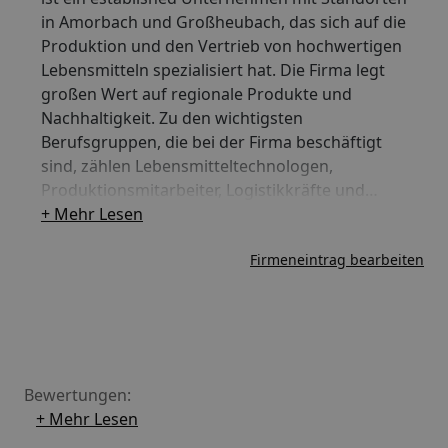
in Amorbach und Großheubach, das sich auf die
Produktion und den Vertrieb von hochwertigen
Lebensmitteln spezialisiert hat. Die Firma legt
großen Wert auf regionale Produkte und
Nachhaltigkeit. Zu den wichtigsten
Berufsgruppen, die bei der Firma beschäftigt
sind, zählen Lebensmitteltechnologen,
Produktionsmitarbeiter, Logistikkräfte und
Vertriebsspezialisten. Mit ihrer Website
+ Mehr Lesen
schafhof.de präsentiert die Firma ihr
Firmeneintrag bearbeiten
umfangreiches Sortiment und informiert über
ihre Philosophie und Angebote.
Bewertungen:
+ Mehr Lesen