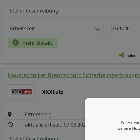
Stellenbeschreibung:
Arbeitszeit
Gehalt
mehr Details
Teilen
Haustechniker Brandschutz Sicherheitstechnik (m
XXXLutz
Ottersberg
Wir verwe
aktualisiert seit: 07.08.2026
weitere Nut
Stellenbeschreibung: