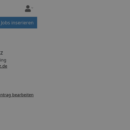
Jobs inserieren
z
ing
z.de
ntrag bearbeiten