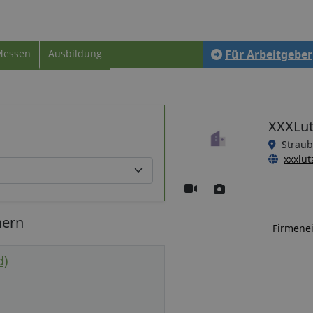
Messen
Ausbildung
Für Arbeitgeber
XXXLut
Straub
xxxlut
hern
Firmenei
d)