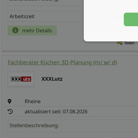
Arbeitszeit
Gehalt
mehr Details
Teilen
Fachberater Küchen 3D-Planung (m/ w/ d)
XXXLutz
Rheine
aktualisiert seit: 07.08.2026
Stellenbeschreibung: