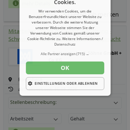
Cookies.
mehr Details
Wir verwenden Cookies, um die
Teilen
Benutzerfreundlichkeit unserer Website zu
verbessern. Durch die weitere Nutzung
unserer Webseite stimmen Sie der
Mitarbeiter (m/ w/ d) Finanzbuchhaltung -
Verwendung von Cookies gemäß unserer
Schwerpunkt Kreditorenbuchhaltung gesucht
Cookie-Richtlinie zu.
Weitere Informationen /
Datenschutz
J. Rettenmaier & Söhne GmbH +
Alle Partner anzeigen
(715) →
Co KG
OK
Rosenberg
EINSTELLUNGEN ODER ABLEHNEN
aktualisiert seit: 10.08.2026
Stellenbeschreibung:
Arbeitszeit
Gehalt