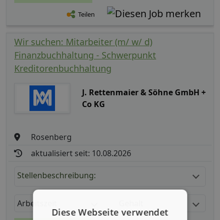
Teilen
Wir suchen: Mitarbeiter (m/ w/ d)
Finanzbuchhaltung - Schwerpunkt
Kreditorenbuchhaltung
J. Rettenmaier & Söhne GmbH +
Co KG
Rosenberg
aktualisiert seit: 10.08.2026
Stellenbeschreibung:
Arbeitszeit
Gehalt
Diese Webseite verwendet