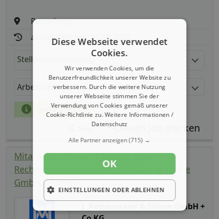
Rosenberg
aktualisiert seit: 10.08.2026
Diese Webseite verwendet
Cookies.
Stellenbeschreibung:
Wir verwenden Cookies, um die
Benutzerfreundlichkeit unserer Website zu
Arbeitszeit
Gehalt
verbessern. Durch die weitere Nutzung
unserer Webseite stimmen Sie der
Verwendung von Cookies gemäß unserer
mehr Details
Cookie-Richtlinie zu.
Weitere Informationen /
Datenschutz
Teilen
Alle Partner anzeigen
(715) →
Mitarbeiter (m/ w/ d) Finanz- und
OK
Rechnungswesen - J. Rettenmaier & Söhne
GmbH + Co KG
EINSTELLUNGEN ODER ABLEHNEN
J. Rettenmaier & Söhne GmbH +
Co KG