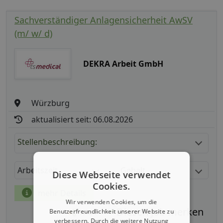
Sachverständiger Anlagensicherheit AwSV
(m/ w/ d)
DEKRA Arbeit GmbH
Würzburg
aktualisiert seit: 06.08.2026
Stellenbeschreibung:
Arbeitszeit
Gehalt
Diese Webseite verwendet
Cookies.
mehr Details
Wir verwenden Cookies, um die
Benutzerfreundlichkeit unserer Website zu
Teilen
verbessern. Durch die weitere Nutzung