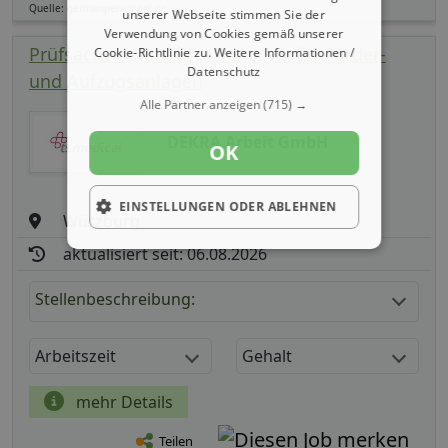
Quelle: germanpersonnel.de
unserer Webseite stimmen Sie der
Verwendung von Cookies gemäß unserer
Prüfsachverständiger (m/ w/ d) für Förder-
Cookie-Richtlinie zu.
Weitere Informationen /
Datenschutz
und Aufzugsanlagen
Alle Partner anzeigen
(715) →
DEKRA Arbeit GmbH
OK
EINSTELLUNGEN ODER ABLEHNEN
Würzburg
aktualisiert seit: 06.08.2026
Stellenbeschreibung:
Arbeitszeit
Gehalt
mehr Details
Teilen