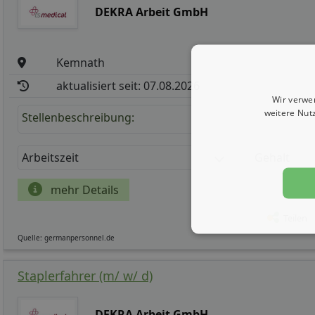
DEKRA Arbeit GmbH
Kemnath
aktualisiert seit: 07.08.2026
Wir verwe
weitere Nut
Stellenbeschreibung:
Arbeitszeit
Gehalt
mehr Details
Teilen
Quelle: germanpersonnel.de
Staplerfahrer (m/ w/ d)
DEKRA Arbeit GmbH