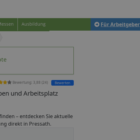
Messen
Ausbildung
Für Arbeitgeber
ote
Bewertung:
3,88
(
24
)
Bewerten
ben und Arbeitsplatz
b finden – entdecken Sie aktuelle
ng direkt in Pressath.