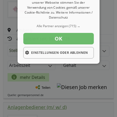
unserer Webseite stimmen Sie der
Verwendung von Cookies gemäß unserer
DEKRA Arbeit GmbH
Cookie-Richtlinie zu.
Weitere Informationen /
Datenschutz
Alle Partner anzeigen
(715) →
Amberg
OK
aktualisiert seit: 06.08.2026
Stellenbeschreibung:
EINSTELLUNGEN ODER ABLEHNEN
Arbeitszeit
Gehalt
mehr Details
Teilen
Quelle: germanpersonnel.de
Anlagenbediener (m/ w/ d)