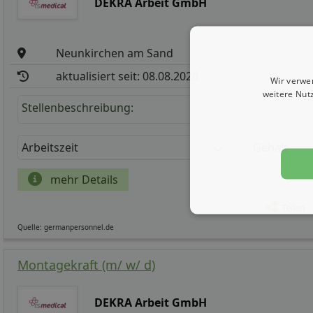
DEKRA Arbeit GmbH
Neunkirchen am Sand
aktualisiert seit: 08.08.2026
Wir verwe
weitere Nut
Stellenbeschreibung:
Arbeitszeit
Gehalt
mehr Details
Teilen
Quelle: germanpersonnel.de
Montagekraft (m/ w/ d)
DEKRA Arbeit GmbH