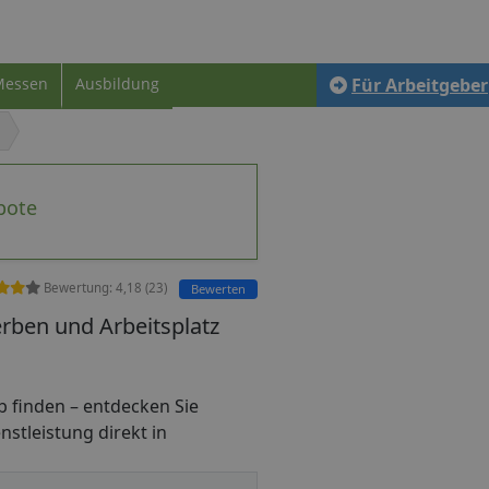
Messen
Ausbildung
Für Arbeitgeber
bote
Bewertung:
4,18
(
23
)
Bewerten
rben und Arbeitsplatz
job finden – entdecken Sie
nstleistung direkt in