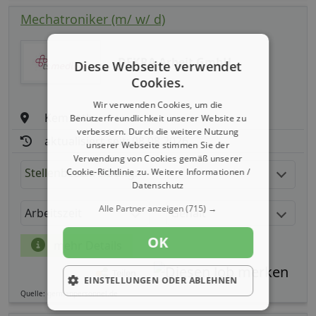
Mechatroniker (m/ w/ d)
DEKRA Arbeit GmbH
Diese Webseite verwendet
Cookies.
Wir verwenden Cookies, um die
Kemnath
Benutzerfreundlichkeit unserer Website zu
verbessern. Durch die weitere Nutzung
aktualisiert seit: 08.08.2026
unserer Webseite stimmen Sie der
Verwendung von Cookies gemäß unserer
Stellenbeschreibung:
Cookie-Richtlinie zu.
Weitere Informationen /
Datenschutz
Alle Partner anzeigen
(715) →
Arbeitszeit
Gehalt
OK
mehr Details
Teilen
EINSTELLUNGEN ODER ABLEHNEN
Quelle: germanpersonnel.de