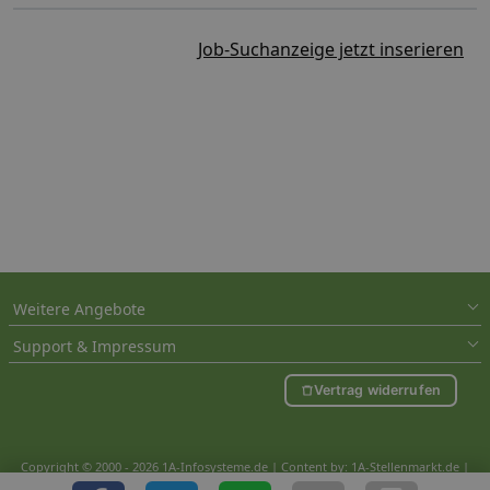
Job-Suchanzeige jetzt inserieren
Weitere Angebote
Support & Impressum
Vertrag widerrufen
Copyright © 2000 - 2026 1A-Infosysteme.de | Content by: 1A-Stellenmarkt.de |
08.08.2026
| CFo: nur_Artikel|SEO_anpassung ( 0.872)