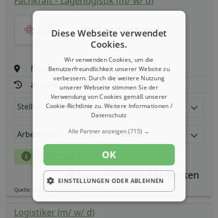
Fachkraft - Lagerlogistik (m/ w/ d)
DEKRA Arbeit GmbH
Diese Webseite verwendet
Cookies.
Wir verwenden Cookies, um die
Neunkirchen am Sand
Benutzerfreundlichkeit unserer Website zu
verbessern. Durch die weitere Nutzung
aktualisiert seit: 07.08.2026
unserer Webseite stimmen Sie der
Verwendung von Cookies gemäß unserer
Stellenbeschreibung:
Cookie-Richtlinie zu.
Weitere Informationen /
Datenschutz
Alle Partner anzeigen
(715) →
Arbeitszeit
Gehalt
OK
mehr Details
Teilen
EINSTELLUNGEN ODER ABLEHNEN
Quelle: germanpersonnel.de
Logistiker (m/ w/ d)