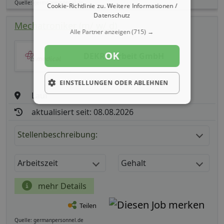
Quelle: germanpersonnel.de
Cookie-Richtlinie zu.
Weitere Informationen /
Datenschutz
Mechatroniker (m/ w/ d)
Alle Partner anzeigen
(715) →
OK
DEKRA Arbeit GmbH
EINSTELLUNGEN ODER ABLEHNEN
Lauf
aktualisiert seit: 08.08.2026
Stellenbeschreibung:
Arbeitszeit
Gehalt
mehr Details
Teilen
Quelle: germanpersonnel.de