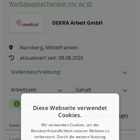
Werkzeugmechaniker (m/ w/ d)
DEKRA Arbeit GmbH
Nürnberg, Mittelfranken
aktualisiert seit: 08.08.2026
Stellenbeschreibung:
Arbeitszeit
Gehalt
mehr Details
Diese Webseite verwendet
Cookies.
Teilen
Wir verwenden Cookies, um die
Quelle: germanpersonnel.de
Benutzerfreundlichkeit unserer Website zu
verbessern. Durch die weitere Nutzung
Logistiker (m/ w/ d)