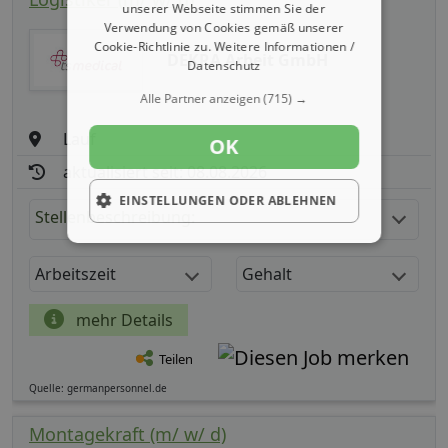
unserer Webseite stimmen Sie der
Verwendung von Cookies gemäß unserer
Cookie-Richtlinie zu.
Weitere Informationen /
DEKRA Arbeit GmbH
Datenschutz
Alle Partner anzeigen
(715) →
Lauf
OK
aktualisiert seit: 08.08.2026
EINSTELLUNGEN ODER ABLEHNEN
Stellenbeschreibung:
Arbeitszeit
Gehalt
mehr Details
Teilen
Quelle: germanpersonnel.de
Montagekraft (m/ w/ d)