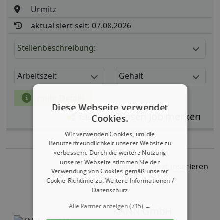
Urmitz
aktualisiert seit: 07.08.2026
Stellenbeschreibung:
Arbeitszeit
Gehalt
mehr Details
Diese Webseite verwendet
Cookies.
Teilen
Wir verwenden Cookies, um die
Benutzerfreundlichkeit unserer Website zu
verbessern. Durch die weitere Nutzung
unserer Webseite stimmen Sie der
Job-Suchanzeige jetzt inserieren
Verwendung von Cookies gemäß unserer
Cookie-Richtlinie zu.
Weitere Informationen /
Datenschutz
Alle Partner anzeigen
(715) →
KANN GmbH