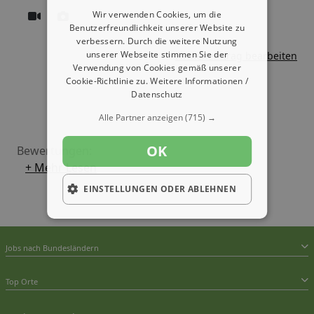
Wir verwenden Cookies, um die
Benutzerfreundlichkeit unserer Website zu
verbessern. Durch die weitere Nutzung
unserer Webseite stimmen Sie der
Firmeneintrag bearbeiten
Verwendung von Cookies gemäß unserer
Cookie-Richtlinie zu.
Weitere Informationen /
Datenschutz
Alle Partner anzeigen
(715) →
OK
Bewertungen:
+ Mehr Lesen
EINSTELLUNGEN ODER ABLEHNEN
Jobs nach Bundesländern
Top Orte