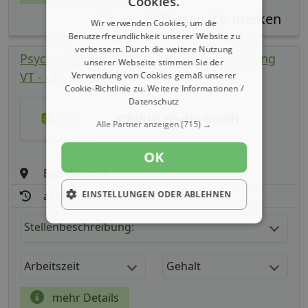
Cookies.
Teilen
Wir verwenden Cookies, um die
Benutzerfreundlichkeit unserer Website zu
verbessern. Durch die weitere Nutzung
Psychotherapeut (m/ w/ d) in Weiterbildung
unserer Webseite stimmen Sie der
VT - CIP Akademie
Verwendung von Cookies gemäß unserer
Cookie-Richtlinie zu.
Weitere Informationen /
Datenschutz
KIRINUS Health GmbH
Alle Partner anzeigen
(715) →
OK
Bad Wiessee
EINSTELLUNGEN ODER ABLEHNEN
aktualisiert seit: 10.08.2026
Stellenbeschreibung:
Arbeitszeit
Gehalt
mehr Details