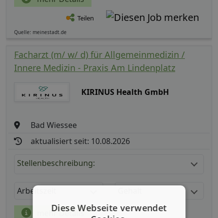
Teilen
Quelle: meinestadt.de
Facharzt (m/ w/ d) für Allgemeinmedizin /
Innere Medizin - Praxis Am Lindenplatz
KIRINUS Health GmbH
Bad Wiessee
aktualisiert seit: 10.08.2026
Stellenbeschreibung:
Arbeitszeit
Gehalt
Diese Webseite verwendet
mehr Details