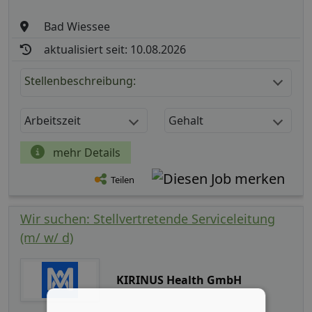
Bad Wiessee
aktualisiert seit: 10.08.2026
Stellenbeschreibung:
Arbeitszeit
Gehalt
mehr Details
Teilen
Wir suchen: Stellvertretende Serviceleitung
(m/ w/ d)
KIRINUS Health GmbH