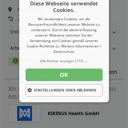
Diese Webseite verwendet
Bad Wiessee
Cookies.
aktualisiert seit: 10.08.2026
Wir verwenden Cookies, um die
Benutzerfreundlichkeit unserer Website zu
verbessern. Durch die weitere Nutzung
Stellenbeschreibung:
unserer Webseite stimmen Sie der
Verwendung von Cookies gemäß unserer
Cookie-Richtlinie zu.
Weitere Informationen /
Arbeitszeit
Gehalt
Datenschutz
mehr Details
Alle Partner anzeigen
(715) →
Teilen
OK
Wir suchen: Ergotherapeut (m/ w/ d) - Praxis
EINSTELLUNGEN ODER ABLEHNEN
Am Lindenplatz
KIRINUS Health GmbH