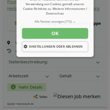
Psychologe (m/ w/ d) in der
Verwendung von Cookies gemäß unserer
Heilpädagogischen Tagesstätte in Würzburg
Cookie-Richtlinie zu.
Weitere Informationen /
Datenschutz
Alle Partner anzeigen
(715) →
Kolping - Mainfranken Gruppe
OK
Würzburg
EINSTELLUNGEN ODER ABLEHNEN
aktualisiert seit: 06.08.2026
Stellenbeschreibung:
Arbeitszeit
Gehalt
mehr Details
Teilen
Quelle: meinestadt.de