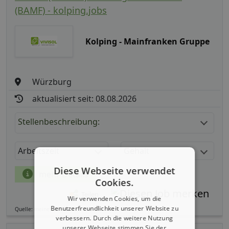
(BAMF) - kolping.jobs
Kolping - Mainfranken Gruppe
Würzburg
aktualisiert seit: 08.08.2026
Stellenbeschreibung:
Arbeitszeit
Gehalt
Diese Webseite verwendet
mehr Details
Cookies.
Teilen
Wir verwenden Cookies, um die
Benutzerfreundlichkeit unserer Website zu
Quelle: meinestadt.de
verbessern. Durch die weitere Nutzung
unserer Webseite stimmen Sie der