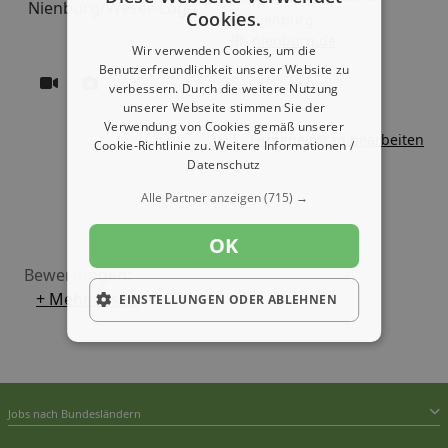
Cookies.
Nienburg
nienburg.de
Wir verwenden Cookies, um die
Benutzerfreundlichkeit unserer Website zu
verbessern. Durch die weitere Nutzung
unserer Webseite stimmen Sie der
Verwendung von Cookies gemäß unserer
Firmeneintrag bearbeiten
Cookie-Richtlinie zu.
Weitere Informationen /
Datenschutz
Alle Partner anzeigen
(715) →
OK
Bewertungen:
+ Mehr Lesen
EINSTELLUNGEN ODER ABLEHNEN
Jobs nach Bundesländern