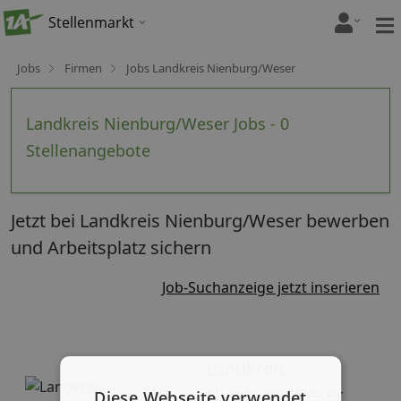
Stellenmarkt
Jobs
Firmen
Jobs Landkreis Nienburg/Weser
Landkreis Nienburg/Weser Jobs - 0
Stellenangebote
Jetzt bei Landkreis Nienburg/Weser bewerben
und Arbeitsplatz sichern
Job-Suchanzeige jetzt inserieren
Landkreis
Nienburg/Weser
Diese Webseite verwendet