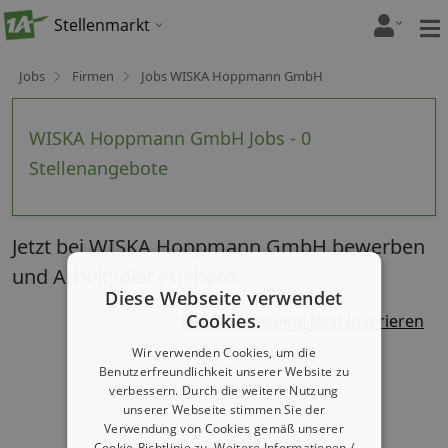
Stellenmarkt
Jobs
Firmen
Jobs WISKA Hoppmann GmbH
WISKA Hoppmann GmbH Jobs - 0
Stellenangebote
Jetzt bei WISKA Hoppmann GmbH bewerben
und Arbeitsplatz sichern
Diese Webseite verwendet
Cookies.
Job-Suchanzeige jetzt inserieren
Wir verwenden Cookies, um die
Benutzerfreundlichkeit unserer Website zu
verbessern. Durch die weitere Nutzung
unserer Webseite stimmen Sie der
Verwendung von Cookies gemäß unserer
Cookie-Richtlinie zu.
Weitere Informationen /