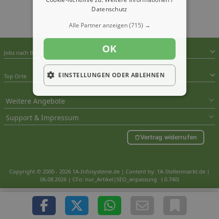
Datenschutz
Alle Partner anzeigen
(715) →
OK
Jobs nach Bundesländern
EINSTELLUNGEN ODER ABLEHNEN
Top Orte
Weitere Angebote
Support & Impressum
Vertrag widerrufen
Copyright © 2000 - 2026 1A-Infosysteme.de | Content by: 1A-Stellenmarkt.de |
06.08.2026
| CFo: nur_Artikel|SEO_anpassung ( 0.740)