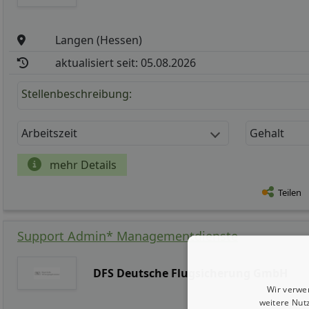
Langen (Hessen)
aktualisiert seit: 05.08.2026
Stellenbeschreibung:
Arbeitszeit
Gehalt
mehr Details
Teilen
Support Admin* Managementdienste
DFS Deutsche Flugsicherung GmbH
Wir verwe
weitere Nut