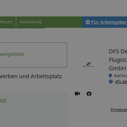
Messen
Ausbildung
Für Arbeitgeber
DFS D
enangebote
Flugsi
GmbH
werben und Arbeitsplatz
Karlsr
dfs.de
und
Firmenei