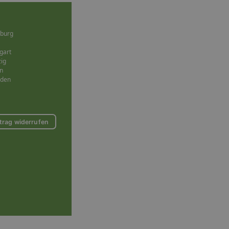
burg
gart
zig
n
sden
trag widerrufen