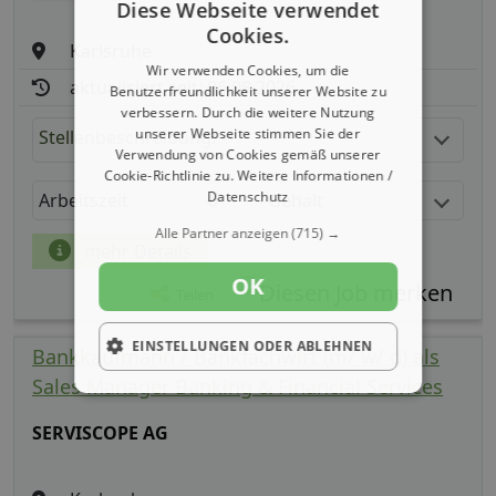
Diese Webseite verwendet
Cookies.
Karlsruhe
Wir verwenden Cookies, um die
aktualisiert seit: 06.08.2026
Benutzerfreundlichkeit unserer Website zu
verbessern. Durch die weitere Nutzung
unserer Webseite stimmen Sie der
Stellenbeschreibung:
Verwendung von Cookies gemäß unserer
Cookie-Richtlinie zu.
Weitere Informationen /
Datenschutz
Arbeitszeit
Gehalt
Alle Partner anzeigen
(715) →
mehr Details
OK
Teilen
EINSTELLUNGEN ODER ABLEHNEN
Bankkaufmann / Bankfachwirt (m/ w/ d) als
Sales Manager Banking & Financial Services
SERVISCOPE AG