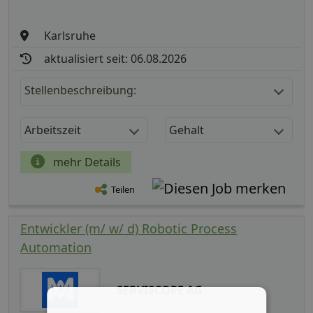
Karlsruhe
aktualisiert seit: 06.08.2026
Stellenbeschreibung:
Arbeitszeit
Gehalt
mehr Details
Teilen
Entwickler (m/ w/ d) Robotic Process
Automation
SERVISCOPE AG