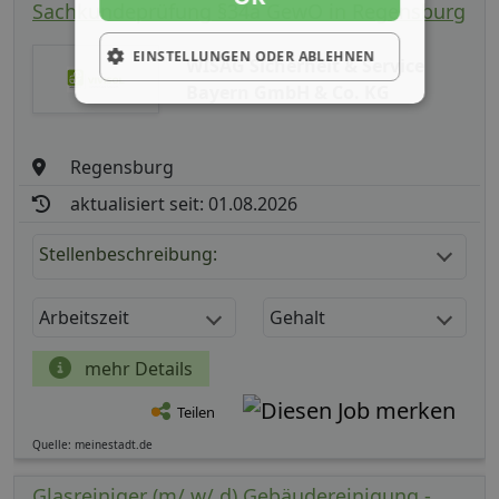
Sachkundeprüfung §34a GewO in Regensburg
EINSTELLUNGEN ODER ABLEHNEN
WISAG Sicherheit & Service
Bayern GmbH & Co. KG
Regensburg
aktualisiert seit: 01.08.2026
Stellenbeschreibung:
Arbeitszeit
Gehalt
mehr Details
Teilen
Quelle: meinestadt.de
Glasreiniger (m/ w/ d) Gebäudereinigung -