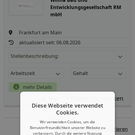
Entwicklungsgesellschaft RM
mbH
Frankfurt am Main
aktualisiert seit: 06.08.2026
Stellenbeschreibung:
Arbeitszeit
Gehalt
mehr Details
Teilen
Diese Webseite verwendet
Cookies.
Wir verwenden Cookies, um die
Benutzerfreundlichkeit unserer Website zu
Job-Suchanzeige jetzt inserieren
verbessern. Durch die weitere Nutzung