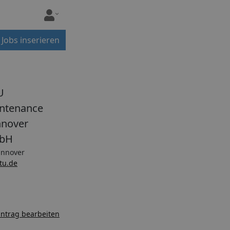
Jobs inserieren
U
ntenance
nover
bH
nnover
tu.de
ntrag bearbeiten