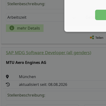
Stellenbeschreibung:
Arbeitszeit
Gehalt
mehr Details
Teilen
SAP MDG Software Developer (all genders)
MTU Aero Engines AG
München
aktualisiert seit: 08.08.2026
Stellenbeschreibung: