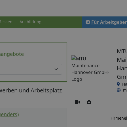
Messen
Ausbildung
Für Arbeitgeber
MT
nangebote
Mai
Han
Gm
Ha
erben und Arbeitsplatz
m
genders)
Firmenei