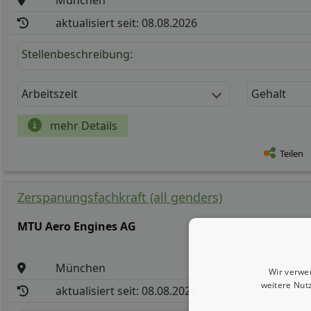
München
aktualisiert seit: 08.08.2026
Stellenbeschreibung:
Arbeitszeit
Gehalt
mehr Details
Teilen
Zerspanungsfachkraft (all genders)
MTU Aero Engines AG
München
Wir verwe
weitere Nut
aktualisiert seit: 08.08.2026