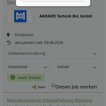
Baumaschinen CLAAS Amazone (m/ w/ d)
AGRAVIS Technik BvL GmbH
Emsbüren
aktualisiert seit: 09.08.2026
Stellenbeschreibung:
Arbeitszeit
Gehalt
mehr Details
Teilen
Mechatroniker:in Instandhaltung Wartung