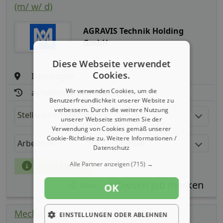
(m/ w/ d)
AGRAVIS Technik Holding
GmbH
Diese Webseite verwendet
Cookies.
Isernhagen
Wir verwenden Cookies, um die
aktualisiert seit: 09.08.2026
Benutzerfreundlichkeit unserer Website zu
verbessern. Durch die weitere Nutzung
Stellenbeschreibung:
unserer Webseite stimmen Sie der
Verwendung von Cookies gemäß unserer
Cookie-Richtlinie zu.
Weitere Informationen /
Arbeitszeit
Gehalt
Datenschutz
Alle Partner anzeigen
(715) →
mehr Details
OK
Teilen
Mechatroniker Landmaschinen /
EINSTELLUNGEN ODER ABLEHNEN