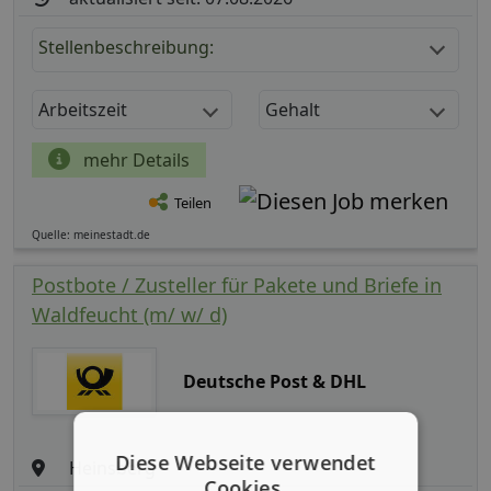
Stellenbeschreibung:
Arbeitszeit
Gehalt
mehr Details
Teilen
Quelle: meinestadt.de
Postbote / Zusteller für Pakete und Briefe in
Waldfeucht (m/ w/ d)
Deutsche Post & DHL
Diese Webseite verwendet
Heinsberg
Cookies.