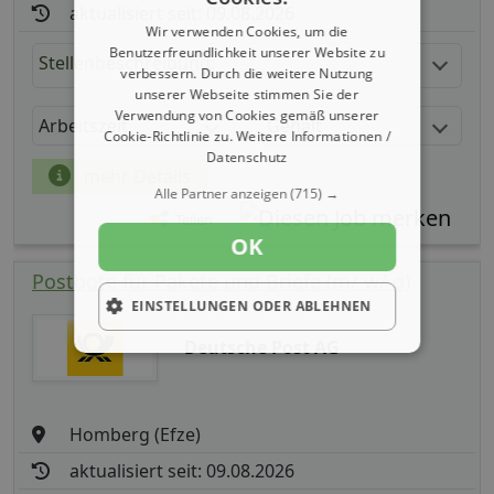
aktualisiert seit: 09.08.2026
Wir verwenden Cookies, um die
Benutzerfreundlichkeit unserer Website zu
Stellenbeschreibung:
verbessern. Durch die weitere Nutzung
unserer Webseite stimmen Sie der
Verwendung von Cookies gemäß unserer
Arbeitszeit
Gehalt
Cookie-Richtlinie zu.
Weitere Informationen /
Datenschutz
mehr Details
Alle Partner anzeigen
(715) →
Teilen
OK
Postbote für Pakete und Briefe (m/ w/ d)
EINSTELLUNGEN ODER ABLEHNEN
Deutsche Post AG
Homberg (Efze)
aktualisiert seit: 09.08.2026