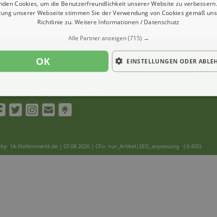
nden Cookies, um die Benutzerfreundlichkeit unserer Website zu verbessern.
zung unserer Webseite stimmen Sie der Verwendung von Cookies gemäß uns
Richtlinie zu.
Weitere Informationen / Datenschutz
Alle Partner anzeigen
(715) →
OK
EINSTELLUNGEN ODER ABLE
Ver
Impressum
Datenschutz
Cookies
by: 1A-Stellenmarkt.de | 07.08.2026
| CFo: nur_Artikel|SEO_anpassung ( 0.435)