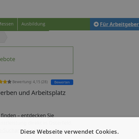
Messen
Ausbildung
Für Arbeitgeber
gebote
Bewertung:
4,15
(
28
)
Bewerten
ewerben und Arbeitsplatz
ob finden – entdecken Sie
nstleistung direkt in Osterfeld.
b-Suchanzeige jetzt inserieren
Diese Webseite verwendet Cookies.