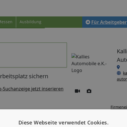
Messen
Ausbildung
Für Arbeitgeber
Kall
Aut
ka
rbeitsplatz sichern
auto
b-Suchanzeige jetzt inserieren
Firmenei
Diese Webseite verwendet Cookies.