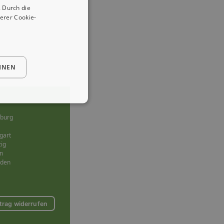
 Durch die
erer Cookie-
HNEN
burg
gart
zig
n
sden
trag widerrufen