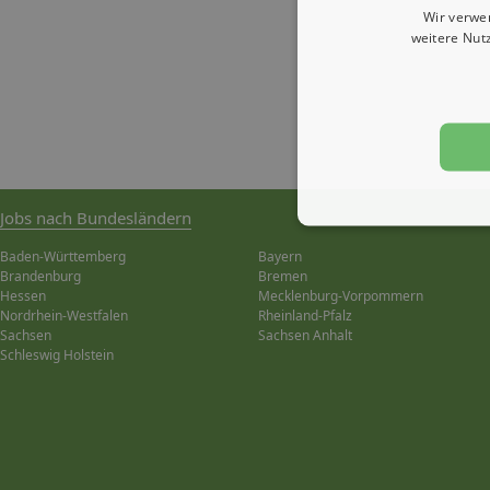
Wir verwe
weitere Nut
Jobs nach Bundesländern
Baden-Württemberg
Bayern
Brandenburg
Bremen
Hessen
Mecklenburg-Vorpommern
Nordrhein-Westfalen
Rheinland-Pfalz
Sachsen
Sachsen Anhalt
Schleswig Holstein