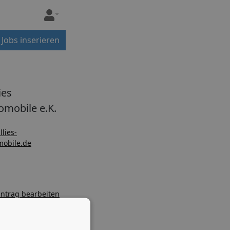
Jobs inserieren
ies
omobile e.K.
llies-
mobile.de
ntrag bearbeiten