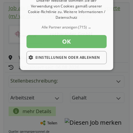
unserer Webseite stimmen Sie der
Verwendung von Cookies gemäß unserer
Job als Elektrokonstrukteur / EPLAN-Experte
Cookie-Richtlinie zu.
Weitere Informationen /
(m/ w/ d) – Sondermaschinenbau
Datenschutz
Alle Partner anzeigen
(715) →
rothwalder GmbH
OK
Wuppertal
EINSTELLUNGEN ODER ABLEHNEN
aktualisiert seit: 06.08.2026
Stellenbeschreibung:
Arbeitszeit
Gehalt
mehr Details
Teilen
Quelle: germanpersonnel.de