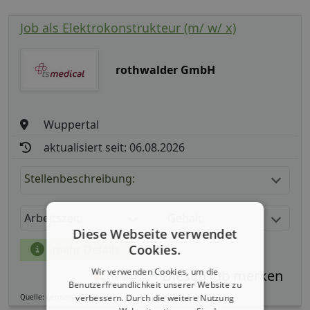
Job als Elektrokonstrukteur (m/ w/ x)
rothwalder GmbH
Wuppertal
aktualisiert seit: 06.08.2026
Stellenbeschreibung:
Arbeitszeit
Gehalt
Diese Webseite verwendet
Cookies.
mehr Details
Wir verwenden Cookies, um die
Teilen
Benutzerfreundlichkeit unserer Website zu
verbessern. Durch die weitere Nutzung
Quelle: germanpersonnel.de