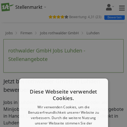
Stellenmarkt
Bewertung:
4,31
(
23
)
Bewerten
Jobs
Firmen
Jobs rothwalder GmbH
Luhden
rothwalder GmbH Jobs Luhden -
Stellenangebote
Jetzt bei rothwalder GmbH in Luhden
bewerben und Arbeitsplatz sichern
Diese Webseite verwendet
Cookies.
Jobs in Luhden: Arbeit in Vollzeit, Teilzeit oder als
Wir verwenden Cookies, um die
Minijob finden – entdecken Sie aktuelle Stellenangebote
Benutzerfreundlichkeit unserer Website zu
in Handel, Logistik, Büro oder Dienstleistung direkt in
verbessern. Durch die weitere Nutzung
Luhden.
unserer Webseite stimmen Sie der