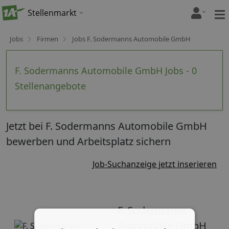
Stellenmarkt
Jobs
Firmen
Jobs F. Sodermanns Automobile GmbH
F. Sodermanns Automobile GmbH Jobs - 0
Stellenangebote
Jetzt bei F. Sodermanns Automobile GmbH
bewerben und Arbeitsplatz sichern
Job-Suchanzeige jetzt inserieren
F. Sodermanns
Automobile GmbH