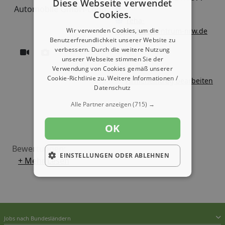
Diese Webseite verwendet
Cookies.
reha-
mobilitaetszentrum-nrw.de
Wir verwenden Cookies, um die
Benutzerfreundlichkeit unserer Website zu
verbessern. Durch die weitere Nutzung
unserer Webseite stimmen Sie der
Verwendung von Cookies gemäß unserer
Cookie-Richtlinie zu.
Weitere Informationen /
Firmeneintrag bearbeiten
Datenschutz
Alle Partner anzeigen
(715) →
OK
Bewertungen:
EINSTELLUNGEN ODER ABLEHNEN
+ Mehr Lesen
Jobs nach Bundesländern