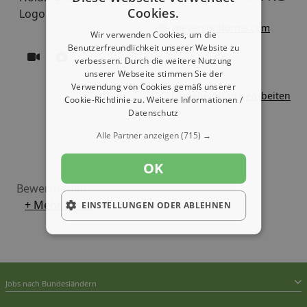
Cookies.
meyersuniforms.com
Wir verwenden Cookies, um die
Benutzerfreundlichkeit unserer Website zu
verbessern. Durch die weitere Nutzung
unserer Webseite stimmen Sie der
Verwendung von Cookies gemäß unserer
Firmeneintrag bearbeiten
Cookie-Richtlinie zu.
Weitere Informationen /
Datenschutz
Alle Partner anzeigen
(715) →
OK
Bewertungen:
+ Mehr Lesen
EINSTELLUNGEN ODER ABLEHNEN
Jobs nach Bundesländern