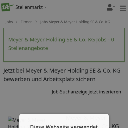
Stellenmarkt
Jobs
Firmen
Jobs Meyer & Meyer Holding SE & Co. KG
Meyer & Meyer Holding SE & Co. KG Jobs - 0
Stellenangebote
Jetzt bei Meyer & Meyer Holding SE & Co. KG
bewerben und Arbeitsplatz sichern
Job-Suchanzeige jetzt inserieren
Meyer & Meyer
Holding SE & Co. KG
Diese Webseite verwendet