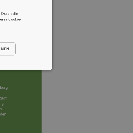
 Durch die
erer Cookie-
HNEN
burg
gart
zig
n
sden