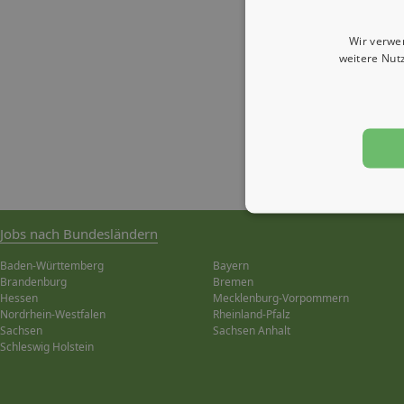
Wir verwe
weitere Nut
Jobs nach Bundesländern
Baden-Württemberg
Bayern
Brandenburg
Bremen
Hessen
Mecklenburg-Vorpommern
Nordrhein-Westfalen
Rheinland-Pfalz
Sachsen
Sachsen Anhalt
Schleswig Holstein