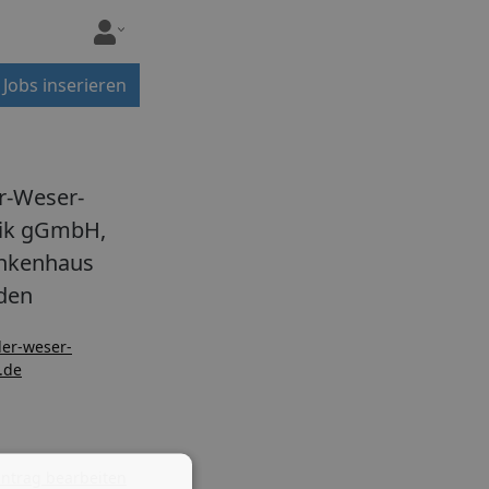
Jobs inserieren
er-Weser-
nik gGmbH,
nkenhaus
den
ler-weser-
k.de
ntrag bearbeiten