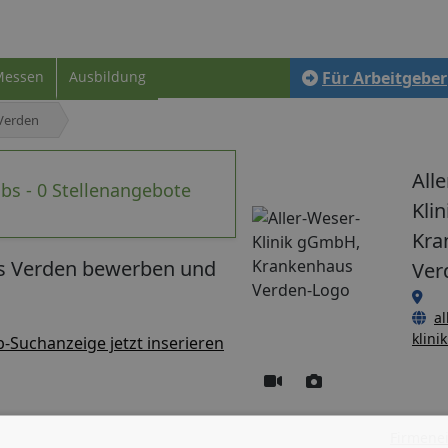
Messen
Ausbildung
Für Arbeitgeber
 Verden
All
bs - 0 Stellenangebote
Kli
Kra
us Verden bewerben und
Ver
al
klini
b-Suchanzeige jetzt inserieren
Firmenei