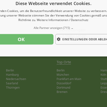
Diese Webseite verwendet Cookies.
nden Cookies, um die Benutzerfreundlichkeit unserer Website zu verbessern.
zung unserer Webseite stimmen Sie der Verwendung von Cookies gemäß uns
Richtlinie zu.
Weitere Informationen / Datenschutz
Alle Partner anzeigen
(715) →
Bewertungen:
+ Mehr Lesen
OK
EINSTELLUNGEN ODER ABLE
Top Orte
Berlin
Berlin
Ham
Hamburg
München
Köln
Niedersachsen
Frankfurt am Main
Stutt
Saarland
Düsseldorf
Leip
Thüringen
Dortmund
Esse
Bremen
Dre