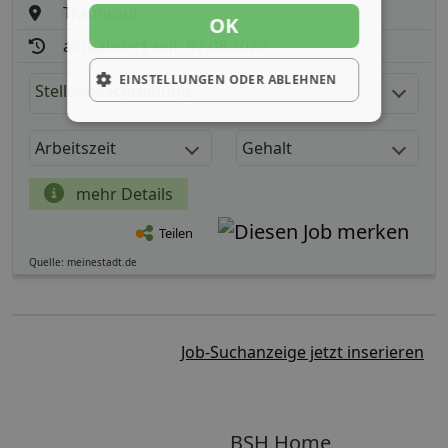
Traunreut
OK
aktualisiert seit: 07.08.2026
EINSTELLUNGEN ODER ABLEHNEN
Stellenbeschreibung:
Arbeitszeit
Gehalt
mehr Details
Teilen
Quelle: meinestadt.de
Job-Suchanzeige jetzt inserieren
BSH Home