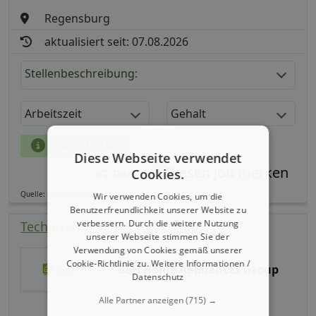
Regensburg
aktualisiert seit: 07.08.2026
Stellenbeschreibung:
Arbeitszeit
Gehalt
mehr Details
Diese Webseite verwendet
Cookies.
Teilen
Quelle: meinestadt.de
Wir verwenden Cookies, um die
Benutzerfreundlichkeit unserer Website zu
verbessern. Durch die weitere Nutzung
Technisches Schülerpraktikum
unserer Webseite stimmen Sie der
Verwendung von Cookies gemäß unserer
Cookie-Richtlinie zu.
Weitere Informationen /
BSH Home Appliances Group
Datenschutz
Alle Partner anzeigen
(715) →