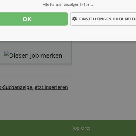
Alle Partner anzeigen
(715) →
OK
EINSTELLUNGEN ODER ABLE
b-Suchanzeige jetzt inserieren
Top Orte