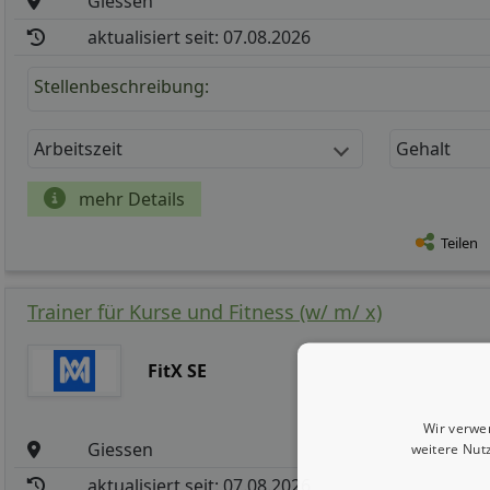
Giessen
aktualisiert seit: 07.08.2026
Stellenbeschreibung:
Arbeitszeit
Gehalt
mehr Details
Teilen
Trainer für Kurse und Fitness (w/ m/ x)
FitX SE
Wir verwe
Giessen
weitere Nut
aktualisiert seit: 07.08.2026