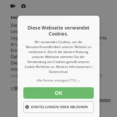
Emile Weber, erfahren sie mehr
Die Firma Emile Weber ist ein renommiertes
Diese Webseite verwendet
Unternehmen, das in der Transport- und
Cookies.
Logistikbranche tätig ist und mehrere Standorte
Wir verwenden Cookies, um die
in Luxemburg und Deutschland hat, darunter
Benutzerfreundlichkeit unserer Website zu
Ernzen, Gentingen, Saarburg, Canach und
verbessern. Durch die weitere Nutzung
Daleiden. Sie bieten eine breite Palette von
unserer Webseite stimmen Sie der
Verwendung von Cookies gemäß unserer
Dienstleistungen an, darunter nationale und
Cookie-Richtlinie zu.
Weitere Informationen /
internationale Transporte, Lagerhaltung und
Datenschutz
Logistiklösungen. Die Homepage der Firma ist
Alle Partner anzeigen
(715) →
unter emile-weber.lu erreichbar. Zu den
wichtigsten Berufsgruppen, die bei Emile Weber
+ Mehr Lesen
OK
beschäftigt sind, gehören Berufskraftfahrer,
Firmeneintrag bearbeiten
Logistiker, Lagerarbeiter und
Verwaltungsangestellte. Das Unternehmen legt
EINSTELLUNGEN ODER ABLEHNEN
besonderen Wert auf Qualität und