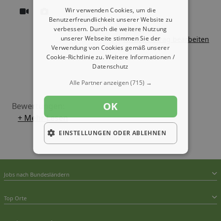
Wir verwenden Cookies, um die
Benutzerfreundlichkeit unserer Website zu
verbessern. Durch die weitere Nutzung
unserer Webseite stimmen Sie der
Firmeneintrag bearbeiten
Verwendung von Cookies gemäß unserer
Cookie-Richtlinie zu.
Weitere Informationen /
Datenschutz
Alle Partner anzeigen
(715) →
OK
Bewertungen:
+ Mehr Lesen
EINSTELLUNGEN ODER ABLEHNEN
Jobs nach Bundesländern
Top Orte