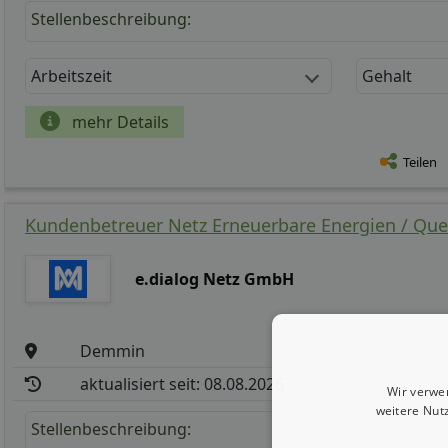
Stellenbeschreibung:
Arbeitszeit
Gehalt
mehr Details
Teilen
Kundenbetreuer Netz Erneuerbare Energien / Quer
e.dialog Netz GmbH
Demmin
aktualisiert seit: 08.08.2026
Wir verwe
weitere Nut
Stellenbeschreibung: