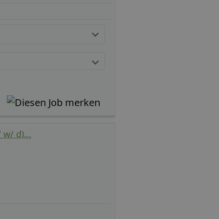
w/ d)...