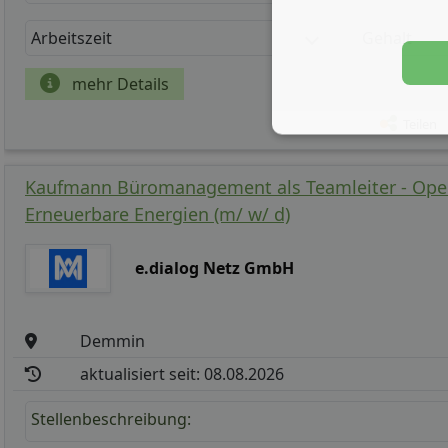
Arbeitszeit
Gehalt
mehr Details
Teilen
Kaufmann Büromanagement als Teamleiter - Oper
Erneuerbare Energien (m/ w/ d)
e.dialog Netz GmbH
Demmin
aktualisiert seit: 08.08.2026
Stellenbeschreibung: