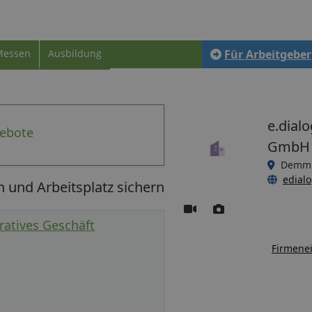
Messen
Ausbildung
Für Arbeitgeber
e.dial
gebote
GmbH -
Demm
edialo
n und Arbeitsplatz sichern
atives Geschäft
Firmenei