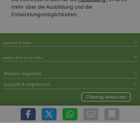
mehr über die Ausbildung und die
Entwicklungsmöglichkeiten.
Jobs nach Kreisen
weitere Orte in der Nähe
Weitere Angebote
Support & Impressum
Vertrag widerrufen
Sie befinden sich hier: Odenwald Jobs und Stellenanzeigen - Jetzt in der Jobsuche
Arbeit in Odenwald finden
Copyright © 2000 - 2026 1A-Infosysteme.de | Content by: 1A-Stellenmarkt.de |
09.08.2026
| CFo: nur_Artikel|SEO_anpassung ( 0.570)