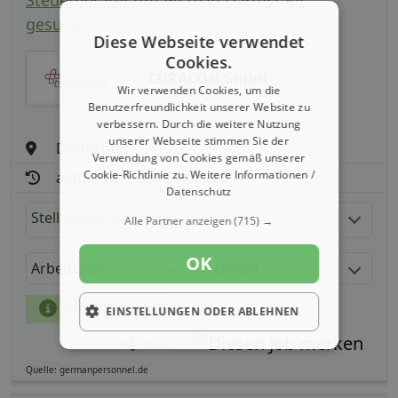
Steuerberater (m/ w/ d) in Darmstadt
gesucht!
Diese Webseite verwendet
Cookies.
CURACON GmbH
Wir verwenden Cookies, um die
Benutzerfreundlichkeit unserer Website zu
verbessern. Durch die weitere Nutzung
unserer Webseite stimmen Sie der
Darmstadt
Verwendung von Cookies gemäß unserer
Cookie-Richtlinie zu.
Weitere Informationen /
aktualisiert seit: 09.08.2026
Datenschutz
Stellenbeschreibung:
Alle Partner anzeigen
(715) →
OK
Arbeitszeit
Gehalt
mehr Details
EINSTELLUNGEN ODER ABLEHNEN
Teilen
Quelle: germanpersonnel.de