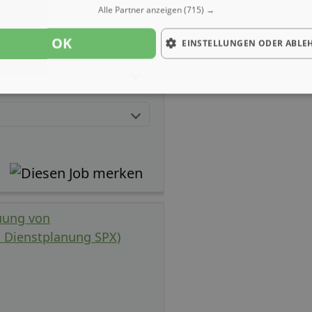
Alle Partner anzeigen
(715) →
OK
EINSTELLUNGEN ODER ABLE
euung von
Dienstplanung SPX)