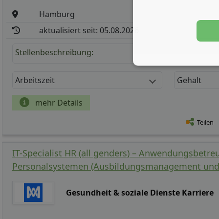
Hamburg
aktualisiert seit: 05.08.2026
Stellenbeschreibung:
Arbeitszeit
Gehalt
mehr Details
Teilen
IT-Specialist HR (all genders) – Anwendungsbetr
Personalsystemen (Ausbildungsmanagement und 
Gesundheit & soziale Dienste Karriere