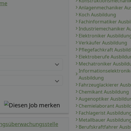
Konstruktionsmechanik
ime
Anlagenmechaniker Au
Koch Ausbildung
Fachinformatiker Ausb
Industriemechaniker A
Elektroniker Ausbildun
Verkäufer Ausbildung
Pflegefachkraft Ausbil
Elektroberufe Ausbildu
Mechatroniker Ausbild
Informationselektronike
Ausbildung
Fahrzeuglackierer Ausb
Chemikant Ausbildung
Augenoptiker Ausbildu
Chemielaborant Ausbil
Fachlagerist Ausbildun
Metallbauer Ausbildun
ungsüberwachungsstelle
Berufskraftfahrer Ausb