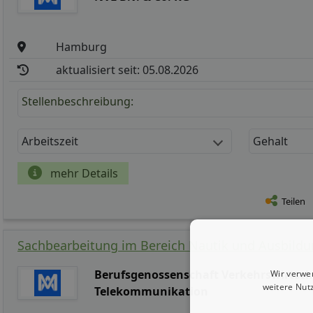
Hamburg
aktualisiert seit: 05.08.2026
Stellenbeschreibung:
Arbeitszeit
Gehalt
mehr Details
Teilen
Sachbearbeitung im Bereich Nautik und Ausbild
Berufsgenossenschaft Verkehrswirtscha
Wir verwe
weitere Nut
Telekommunikation