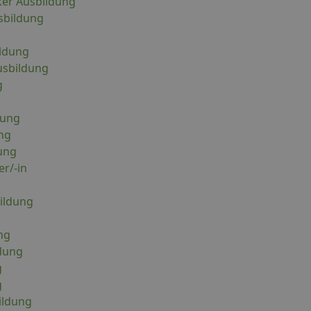
er Ausbildung
sbildung
ildung
usbildung
g
dung
ng
ung
r/-in
ildung
ng
dung
g
g
ildung