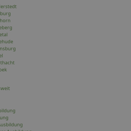
derstedt
eburg
shorn
neberg
etal
tehude
ensburg
el
sthacht
nbek
sweit
bildung
dung
usbildung