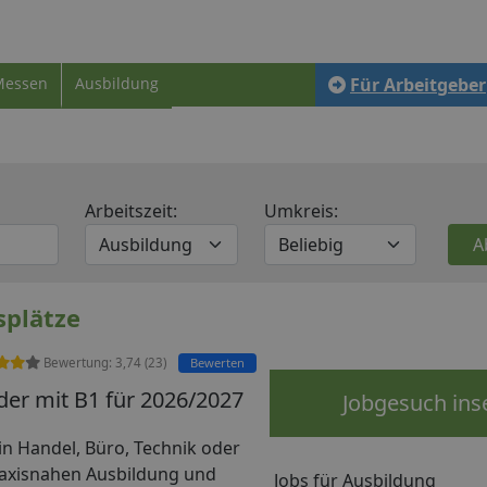
Messen
Ausbildung
Für Arbeitgeber
Arbeitszeit:
Umkreis:
splätze
Bewertung:
3,74
(
23
)
Bewerten
der mit B1 für 2026/2027
Jobgesuch ins
in Handel, Büro, Technik oder
praxisnahen Ausbildung und
Jobs für Ausbildung