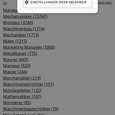
EINSTELLUNGEN ODER ABLEHNEN
nach oben
M
Manager (25071)
Mechatroniker (13747)
Monteur (3246)
Maschinenbau (1714)
Mechaniker (1713)
Maler (1215)
Marketing Manager (1000)
Metallbauer (775)
Maurer (647)
Masseur (533)
Makler (244)
Merchandiser (219)
Maschineneinrichter (197)
Montageleiter (132)
Mathematiker (107)
Montierer (85)
Maschinenbautechniker (70)
Maschinenbauer (62)