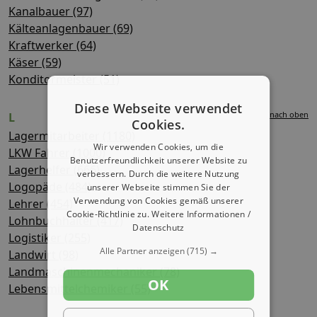
Kanalbauer (97)
Kälteanlagenbauer (69)
Kraftwerker (64)
Käser (59)
Konditormeister (51)
Diese Webseite verwendet
nach oben
L
Cookies.
Lagermitarbeiter (1180)
Wir verwenden Cookies, um die
LKW Fahrer (1000)
Benutzerfreundlichkeit unserer Website zu
Lagerhelfer (666)
verbessern. Durch die weitere Nutzung
Logopäde (484)
unserer Webseite stimmen Sie der
Verwendung von Cookies gemäß unserer
Lehrer (454)
Cookie-Richtlinie zu.
Weitere Informationen /
Lohnbuchhalter (417)
Datenschutz
Logistiker (255)
Alle Partner anzeigen
(715) →
Landwirt (98)
Landmaschinenmechaniker (78)
OK
Lebensmittelchemiker (55)