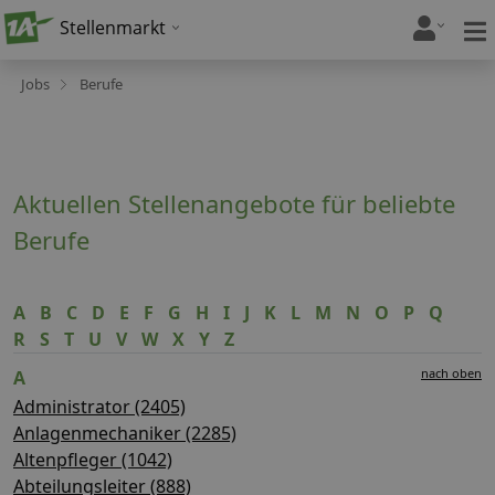
Stellenmarkt
Jobs
Berufe
Aktuellen Stellenangebote für beliebte
Berufe
A
B
C
D
E
F
G
H
I
J
K
L
M
N
O
P
Q
R
S
T
U
V
W
X
Y
Z
nach oben
A
Administrator (2405)
Anlagenmechaniker (2285)
Altenpfleger (1042)
Abteilungsleiter (888)