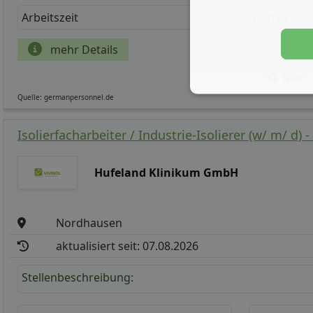
Arbeitszeit
Gehalt
mehr Details
Teilen
Quelle: germanpersonnel.de
Isolierfacharbeiter / Industrie-Isolierer (w/ m/ d)
Hufeland Klinikum GmbH
Nordhausen
aktualisiert seit: 07.08.2026
Stellenbeschreibung: