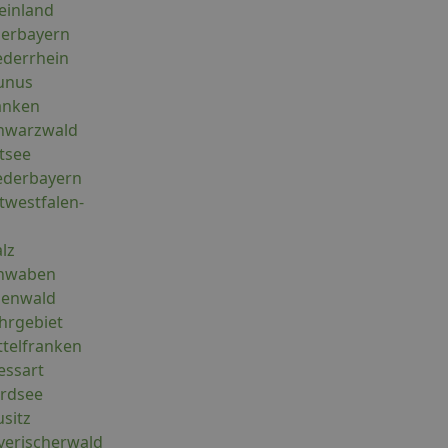
einland
berbayern
ederrhein
aunus
anken
chwarzwald
tsee
iederbayern
twestfalen-
lz
chwaben
denwald
hrgebiet
ttelfranken
essart
ordsee
sitz
yerischerwald