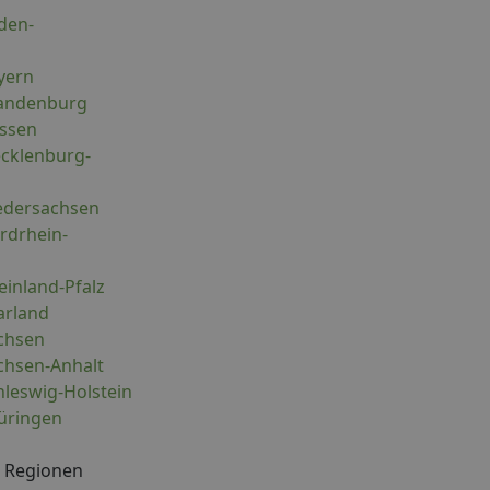
den-
yern
randenburg
essen
ecklenburg-
iedersachsen
rdrhein-
einland-Pfalz
arland
achsen
chsen-Anhalt
hleswig-Holstein
hüringen
h Regionen