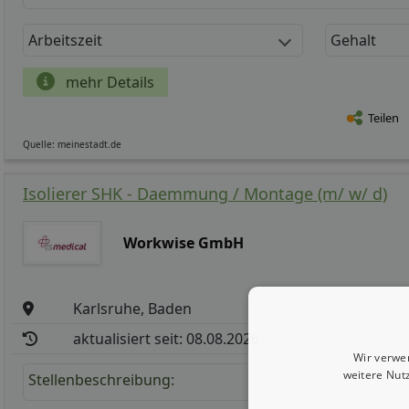
Arbeitszeit
Gehalt
mehr Details
Teilen
Quelle: meinestadt.de
Isolierer SHK - Daemmung / Montage (m/ w/ d)
Workwise GmbH
Karlsruhe, Baden
aktualisiert seit: 08.08.2026
Wir verwe
weitere Nut
Stellenbeschreibung: