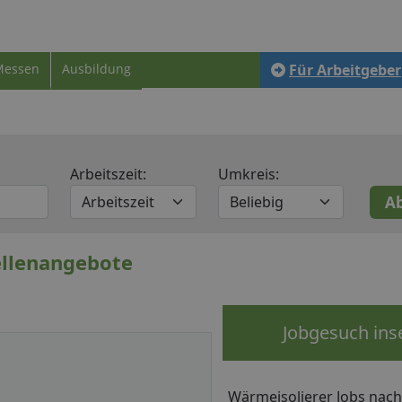
Messen
Ausbildung
Für Arbeitgeber
Arbeitszeit:
Umkreis:
tellenangebote
Jobgesuch ins
Wärmeisolierer Jobs nac