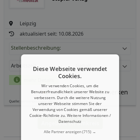
Leipzig
aktualisiert seit: 10.08.2026
Stellenbeschreibung:
Arbeitszeit
Gehalt
Diese Webseite verwendet
Cookies.
mehr Details
Wir verwenden Cookies, um die
Benutzerfreundlichkeit unserer Website zu
Teilen
verbessern. Durch die weitere Nutzung
Quelle: germanpersonnel.de
unserer Webseite stimmen Sie der
Verwendung von Cookies gemäß unserer
Cookie-Richtlinie zu.
Weitere Informationen /
Datenschutz
Angebote im Umkreis
Alle Partner anzeigen
(715) →